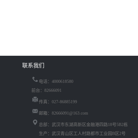
联系我们
电话：4000618580
前台：82666091
传真：027-86885199
邮箱：82666091@163.com
总部：武汉市东湖高新区金融港四路18号5B2栋
生产：武汉青山区工人村路都市工业园B区2号